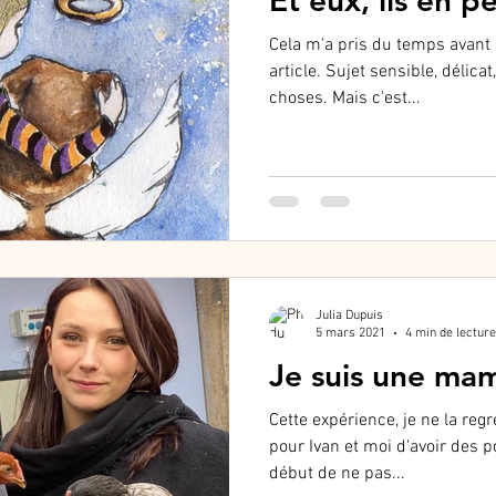
Et eux, ils en p
Cela m'a pris du temps avant 
article. Sujet sensible, délicat
choses. Mais c'est...
Julia Dupuis
5 mars 2021
4 min de lecture
Je suis une mam
Cette expérience, je ne la regr
pour Ivan et moi d'avoir des p
début de ne pas...