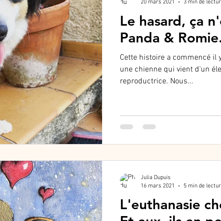
20 mars 2021
3 min de lectu
Le hasard, ça n'
Panda & Romie
Cette histoire a commencé il 
une chienne qui vient d'un éle
reproductrice. Nous...
Julia Dupuis
16 mars 2021
5 min de lectu
L'euthanasie ch