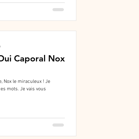
e
 Oui Caporal Nox
re, Nox le miraculeux ! Je
ces mots. Je vais vous